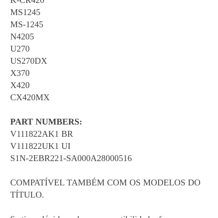
K-CR420
MS1245
MS-1245
N4205
U270
US270DX
X370
X420
CX420MX
PART NUMBERS:
V111822AK1 BR
V111822UK1 UI
S1N-2EBR221-SA000A28000516
COMPATÍVEL TAMBÉM COM OS MODELOS DO
TÍTULO.