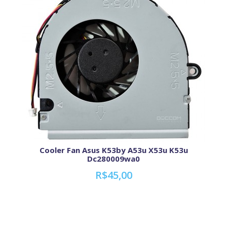
Cooler Fan Asus K53by A53u X53u K53u
Dc280009wa0
R$45,00