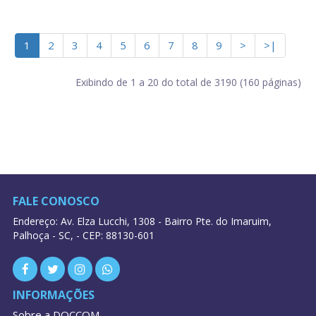
1
2
3
4
5
6
7
8
9
>
>|
Exibindo de 1 a 20 do total de 3190 (160 páginas)
FALE CONOSCO
Endereço: Av. Elza Lucchi, 1308 - Bairro Pte. do Imaruim,
Palhoça - SC, - CEP: 88130-601
INFORMAÇÕES
Sobre a DOCCOM