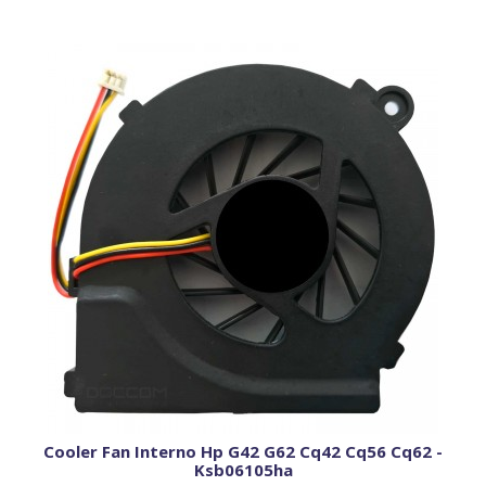
Cooler Fan Interno Hp G42 G62 Cq42 Cq56 Cq62 -
Ksb06105ha