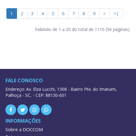
1
2
3
4
5
6
7
8
9
>
>|
Exibindo de 1 a 20 do total de 1110 (56 páginas)
FALE CONOSCO
Endereço: Av. Elza Lucchi, 1308 - Bairro Pte. do Imaruim,
Palhoça - SC, - CEP: 88130-601
INFORMAÇÕES
Sobre a DOCCOM