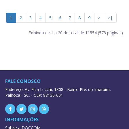
1
2
3
4
5
6
7
8
9
>
>|
Exibindo de 1 a 20 do total de 11554 (578 páginas)
FALE CONOSCO
Endereço: Av. Elza Lucchi, 1308 - Bairro Pte. do Imaruim,
Palhoça - SC, - CEP: 88130-601
INFORMAÇÕES
Sobre a DOCCOM