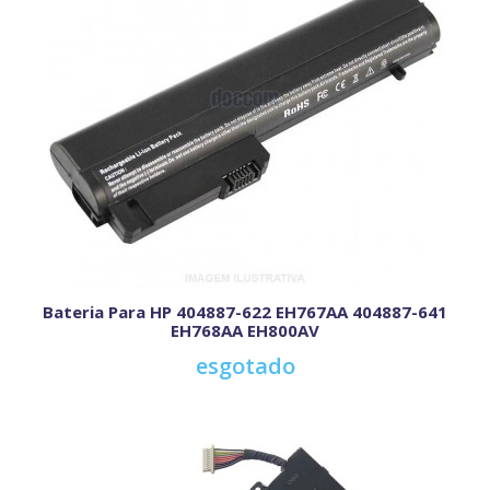
Bateria Para HP 404887-622 EH767AA 404887-641
EH768AA EH800AV
esgotado