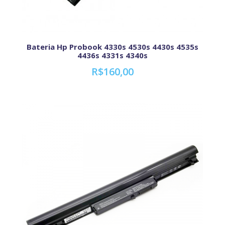
Bateria Hp Probook 4330s 4530s 4430s 4535s
4436s 4331s 4340s
R$160,00