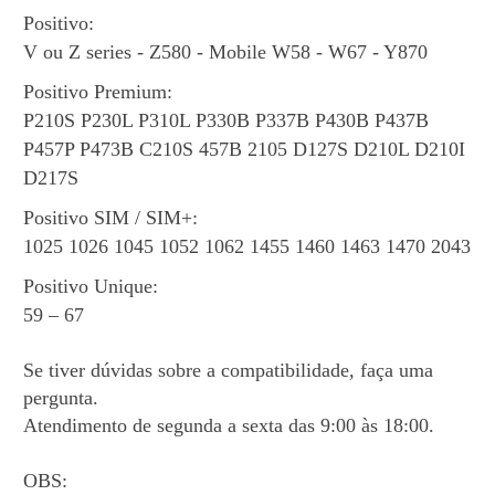
Positivo:
V ou Z series - Z580 - Mobile W58 - W67 - Y870
Positivo Premium:
P210S P230L P310L P330B P337B P430B P437B
P457P P473B C210S 457B 2105 D127S D210L D210I
D217S
Positivo SIM / SIM+:
1025 1026 1045 1052 1062 1455 1460 1463 1470 2043
Positivo Unique
:
59 – 67
Se tiver dúvidas sobre a compatibilidade, faça uma
pergunta.
Atendimento de segunda a sexta das 9:00 às 18:00.
OBS: