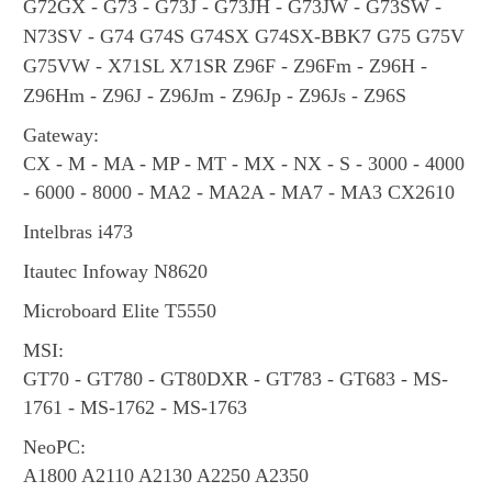
G72GX - G73 - G73J - G73JH - G73JW - G73SW -
N73SV - G74 G74S G74SX G74SX-BBK7 G75 G75V
G75VW - X71SL X71SR Z96F - Z96Fm - Z96H -
Z96Hm - Z96J - Z96Jm - Z96Jp - Z96Js - Z96S
Gateway:
CX - M - MA - MP - MT - MX - NX - S - 3000 - 4000
- 6000 - 8000 - MA2 - MA2A - MA7 - MA3 CX2610
Intelbras
i473
Itautec
Infoway N8620
Microboard
Elite T5550
MSI:
GT70 - GT780 - GT80DXR - GT783 - GT683 - MS-
1761 - MS-1762 - MS-1763
NeoPC:
A1800 A2110 A2130 A2250 A2350