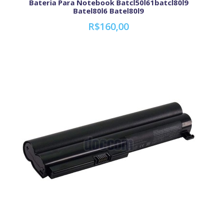
Bateria Para Notebook Batcl50l61batcl80l9
Batel80l6 Batel80l9
R$160,00