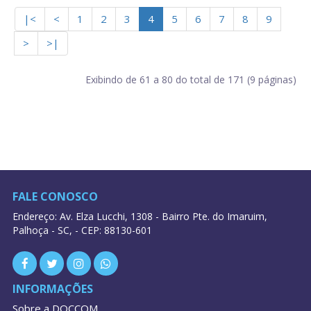
|<
<
1
2
3
4
5
6
7
8
9
>
>|
Exibindo de 61 a 80 do total de 171 (9 páginas)
FALE CONOSCO
Endereço: Av. Elza Lucchi, 1308 - Bairro Pte. do Imaruim,
Palhoça - SC, - CEP: 88130-601
INFORMAÇÕES
Sobre a DOCCOM