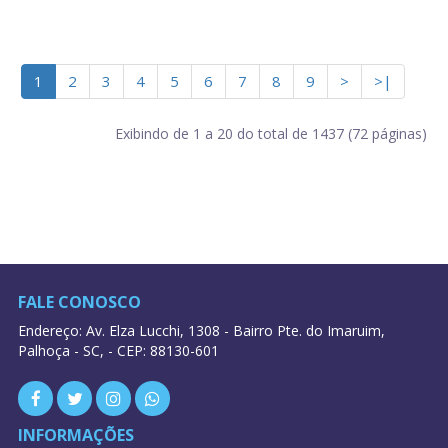
1
2
3
4
5
6
7
8
9
>
>|
Exibindo de 1 a 20 do total de 1437 (72 páginas)
FALE CONOSCO
Endereço: Av. Elza Lucchi, 1308 - Bairro Pte. do Imaruim,
Palhoça - SC, - CEP: 88130-601
INFORMAÇÕES